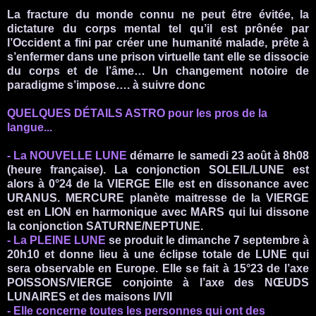
La fracture du monde connu ne peut être évitée, la
dictature du corps mental tel qu’il est prônée par
l’Occident a fini par créer une humanité malade, prête à
s’enfermer dans une prison virtuelle tant elle se dissocie
du corps et de l’âme… Un changement notoire de
paradigme s’impose…. à suivre donc
QUELQUES DÉTAILS ASTRO pour les pros de la
langue...
- La NOUVELLE LUNE
démarre le samedi 23 août à 8h08
(heure française). La conjonction SOLEIL/LUNE est
alors à 0°24 de la VIERGE Elle est en dissonance avec
URANUS. MERCURE planète maitresse de la VIERGE
est en LION en harmonique avec MARS qui lui dissone
la conjonction SATURNE/NEPTUNE.
- La PLEINE LUNE
se produit le dimanche 7 septembre à
20h10 et donne lieu à une éclipse totale de LUNE qui
sera observable en Europe. Elle se fait à 15°23 de l’axe
POISSONS/VIERGE conjointe à l’axe des NŒUDS
LUNAIRES et des maisons I/VII
- Elle concerne toutes les personnes qui ont des