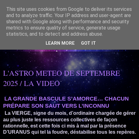
This site uses cookies from Google to deliver its services
and to analyze traffic. Your IP address and user-agent are
shared with Google along with performance and security
metrics to ensure quality of service, generate usage
statistics, and to detect and address abuse.
ASTROLOGIE SPIRITUELLE- Mettre en Lumière le lien
CIEL/TERRE est un beau présent
LEARN MORE
GOT IT
23/08/2025
L'ASTRO METEO DE SEPTEMBRE
2025 / LA VIDEO
LA GRANDE BASCULE S’AMORCE… CHACUN
PRÉPARE SON SAUT VERS L’INCONNU
La VIERGE, signe du mois, d’ordinaire chargée de gérer
au plus juste les ressources collectives de façon
rationnelle, est cette fois ci mis à mal par la présence
D’URANUS qui tel la foudre, déstabilise tous les repères.