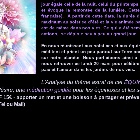
jour égale celle de la nuit, celui du printem
et évoque la remontée de la lumière. Cett
française).
A partir de cette date, la durée 
maximum au solstice d’été et la vie animée p
est de même dans nos vies. Ce qui a été sem
actions, se déploie peu à peu au grand jour.
En nous réunissant aux solstices et aux équi
méditent et prient un peu partout sur Terre pou
sur notre planète. Nous participons ainsi à 
nous retrouver ce lundi 20 mars pour célébre
paix et l’amour dans les jardins de nos vies.
L'Analyse du thème astral de cet
ÉQUI
désire, une
méditation guidée
pour les équinoxes et les s
 15€ - apporter un met et une boisson à partager et préven
el ou Mail)