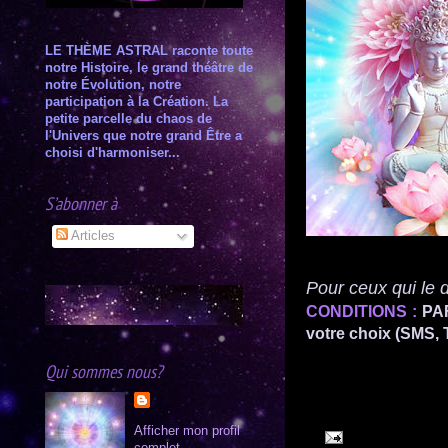
LE THÈME ASTRAL raconte toute
notre Histoire, le grand théâtre de
notre Évolution, notre
participation à la Création. L
a
petite parcelle du chaos de
l'Univers que notre grand Être a
choisi d'harmoniser...
S’abonner à
Articles
Pour ceux qui le 
CONDITIONS :
PAF
votre choix (SMS, T
Qui sommes nous?
Afficher mon profil