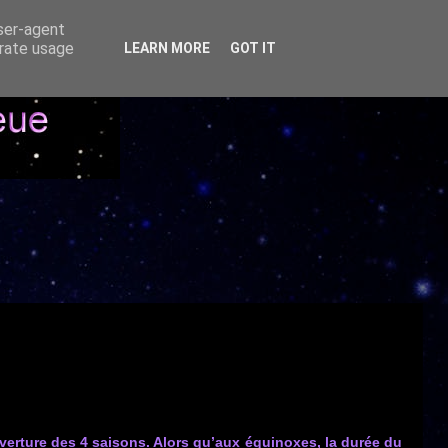
user-agent
erate usage
LEARN MORE
GOT IT
uverture des 4 saisons.
Alors qu’aux équinoxes, la durée du