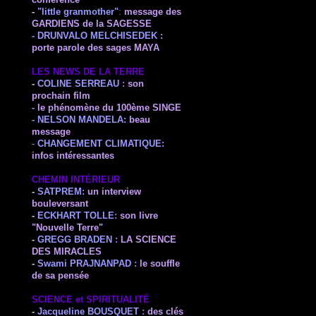
conférence
-
"little granmother"
:
message des
GARDIENS de la SAGESSE
- DRUNVALO MELCHISEDEK :
porte parole des sages MAYA
LES NEWS DE LA TERRE
-
COLINE SERREAU
:
son
prochain film
-
le phénomène du 100ème SINGE
-
NELSON MANDELA
:
beau
message
-
CHANGEMENT CLIMATIQUE:
infos intéressantes
CHEMIN INTÉRIEUR
-
SATPREM
:
un interview
bouleversant
-
ECKHART TOLLE
:
son livre
"Nouvelle Terre"
-
GREGG BRADEN
:
LA SCIENCE
DES MIRACLES
-
Swami
PRAJNANPAD
:
le souffle
de sa pensée
SCIENCE et SPIRITUALITÉ
-
Jacqueline BOUSQUET
:
des clés