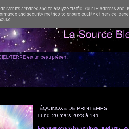
eliver its services and to analyze traffic. Your IP address and 
ormance and security metrics to ensure quality of service, gen
abuse.
CIEL/TERRE est un beau présent
ÉQUINOXE DE PRINTEMPS
Lundi 20 mars 2023 à 19h
Les équinoxes et les solstices initialisent l’o