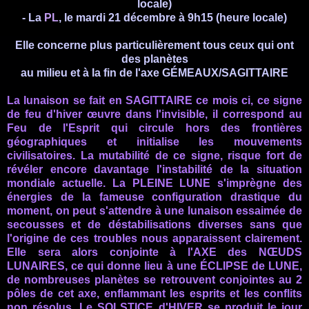
locale)
- La
PL
, le mardi 21 décembre à 9h15
(heure locale)
Elle concerne plus particulièrement tous ceux qui ont
des planètes
au milieu et à la fin
de l'axe GÉMEAUX/SAGITTAIRE
La lunaison se fait en SAGITTAIRE ce mois ci, ce signe
de feu d'hiver œuvre dans l'invisible, il correspond au
Feu de l'Esprit qui circule hors des frontières
géographiques et initialise les mouvements
civilisatoires. La
mutabilité de ce signe, risque fort de
révéler encore davantage l'instabilité de la situation
mondiale actuelle. La PLEINE LUNE
s'imprègne des
énergies de la fameuse configuration drastique du
moment, on peut s'attendre à une lunaison
essaimée de
secousses et de déstabilisations diverses sans que
l'origine de ces troubles nous apparaissent clairement
.
Elle sera alors conjointe à l'AXE des NŒUDS
LUNAIRES, ce qui donne lieu à une ÉCLIPSE de LUNE,
de nombreuses planètes se retrouvent conjointes au 2
pôles de cet axe, enflammant les esprits et les conflits
non résolus.
Le SOLSTICE d'HIVER se produit le jour