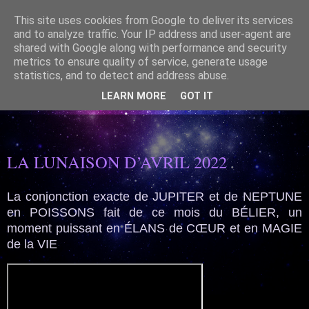
This site uses cookies from Google to deliver its services
and to analyze traffic. Your IP address and user-agent are
shared with Google along with performance and security
metrics to ensure quality of service, generate usage
statistics, and to detect and address abuse.
ASTROLOGIE SPIRITUELLE- Mettre en Lumière le lien
CIEL/TERRE est un beau présent
LEARN MORE
GOT IT
06/04/2022
LA LUNAISON D’AVRIL 2022
La conjonction exacte de JUPITER et de NEPTUNE
en POISSONS fait de ce mois du BÉLIER, un
moment puissant en ÉLANS de CŒUR et en MAGIE
de la VIE