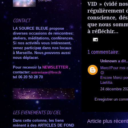
complet
VID » (vidé no
régulièrement d
conscience, dé
CONTACT
que nous sommes
LA SOURCE BLEUE
propose
à réfléchir…
diverses occasions de rencontres:
ateliers,
méditations,
conférences
.
Si nos activités vous intéressent,
venez participer dans nos locaux
1 commentaire:
à Marseille. Nous pouvons aussi
nous déplacer.
Unknown
a dit
Pour recevoir la
NEWSLETTER
,
Merci!Pour moi c
contacter
:
astroriane@free.fr
😊
tel 06 20 50 28 70
Encore Merci pou
Laetitia
24 décembre 202
Enregistrer un comm
LES EVENEMENTS DU CIEL
Article plus récent
Dans cette colonne, les liens
mènent à des ARTICLES DE FOND