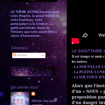
LE THÈME ASTRAL raconte toute
notre Histoire, le grand théâtre de
notre Évolution, notre
participation à la Création. L
a
petite parcelle du chaos de
l'Univers que notre grand Être a
choisi d'harmoniser...
S’abonner à
Le SAGITTAIRE 
Articles
Il est temps ce mois 
les autres.
- La NOUVELLE LUNE 
- La PLEINE LUNE : 
- Le SOLSTICE D’HIVE
Alors que l’ins
Qui sommes nous?
d’un « NOUS » p
proposition par
Afficher mon profil
d’un danger invi