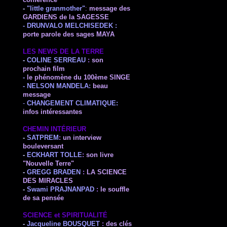
conférence
-
"little granmother"
:
message des
GARDIENS de la SAGESSE
- DRUNVALO MELCHISEDEK :
porte parole des sages MAYA
LES NEWS DE LA TERRE
-
COLINE SERREAU
:
son
prochain film
-
le phénomène du 100ème SINGE
-
NELSON MANDELA
:
beau
message
-
CHANGEMENT CLIMATIQUE:
infos intéressantes
CHEMIN INTÉRIEUR
-
SATPREM
:
un interview
bouleversant
-
ECKHART TOLLE
:
son livre
"Nouvelle Terre"
-
GREGG BRADEN
:
LA SCIENCE
DES MIRACLES
-
Swami
PRAJNANPAD
:
le souffle
de sa pensée
SCIENCE et SPIRITUALITÉ
-
Jacqueline BOUSQUET
:
des clés