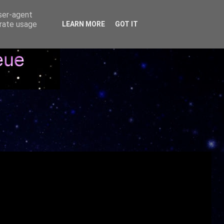
user-agent
erate usage
LEARN MORE
GOT IT