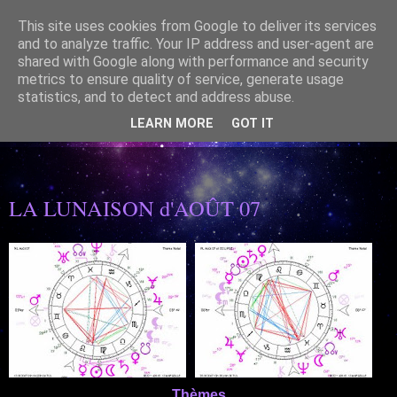
This site uses cookies from Google to deliver its services
and to analyze traffic. Your IP address and user-agent are
shared with Google along with performance and security
metrics to ensure quality of service, generate usage
statistics, and to detect and address abuse.
ASTROLOGIE SPIRITUELLE- Mettre en Lumière le lien
CIEL/TERRE est un beau présent
LEARN MORE
GOT IT
07/01/2006
LA LUNAISON d'AOÛT 07
Thèmes