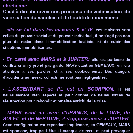
chrétienne
:
C'est à dire de revoir nos processus de
victimisation
, de
valorisation du sacrifice et de l'oubli de nous même.
- elle se fait dans les maisons X et
IV
:
ces maisons sont
celles du pouvoir social et du pouvoir individuel, il ne
s'agit
pas non
plus de rester dans l'immobilisation fataliste, ni de subir des
situations
immobilisantes
.
- En carré avec MARS et à JUPITER:
elle est porteuse de
conflits si on y prend pas garde, MARS étant en
GEMEAUX
, on fera
attention à ses paroles et à ses déplacements. Des dangers
d'accidents au niveau collectif ne sont pas négligeables.
- L'ASCENDANT de
PL
est en SCORPION:
il est
heureusement bien aspecté et peut donner de belles forces de
résurrection
pour rebondir et renaître enrichi de la crise.
- MARS vient au carré
d'URANUS
, de la LUNE, du
SOLEIL et de
NEPTUNE
, il s'oppose aussi à JUPITER:
Cette configuration est cependant inquiétante, en
GEMEAUX
, MARS
est
spontané
, trop peut être, il manque de recul et peut provoquer