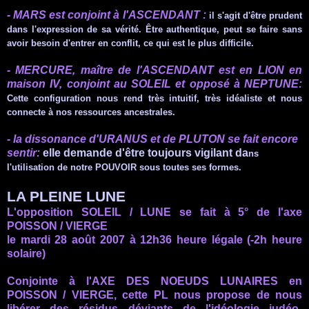
- MARS est conjoint à
l'ASCENDANT
:
il s'agit d'être prudent
dans l'expression de sa vérité.
Être
authentique, peut se faire sans
avoir besoin d'entrer en conflit, ce qui est le plus difficile.
- MERCURE, maître de
l'ASCENDANT
est en LION en
maison
IV
, conjoint au SOLEIL et opposé à
NEPTUNE
:
Cette configuration nous rend très intuitif, très idéaliste et nous
connecte à nos ressources ancestrales.
- la
dissonance
d'URANUS
et de PLUTON se fait encore
sentir:
elle demande d'être toujours
vigilant
da
ns
l'utilisation de notre POUVOIR sous toutes ses formes.
LA PLEINE LUNE
L'opposition SOLEIL / LUNE se fait à 5° de l'axe
POISSON / VIERGE
le mardi 28 août 2007 à 12h36 heure légale (-2h heure
solaire)
Conjointe à
l'AXE
DES NOEUDS LUNAIRES en
POISSON / VIERGE, cette
PL
nous propose de nous
libérer des résidus déviants de l'idéologie
judéo-