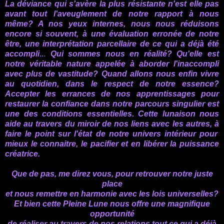
La déviance qui s'avère la plus résistante
n'est elle pas
avant tout l'aveuglement de notre rapport à nous
même?
A nos yeux internes,
nous nous réduisons
encore si souvent, à une évaluation erronée de notre
être, une interprétation parcellaire de ce qui a déjà été
accompli
...
Qui sommes nous en réalité? Qu'elle est
notre véritable nature appelée à aborder l'inaccompli
avec plus de vastitude?
Quand allons nous enfin vivre
au quotidien, dans le respect de notre essence?
Accepter
les errances de nos apprentissages pour
restaurer la confiance dans notre parcours singulier est
une des conditions essentielles.
C
ette lunaison nous
aide au travers du miroir de nos liens avec les autres, à
faire le point sur l'état de notre univers intérieur
pour
mieux le connaitre, le pacifier et en libérer la puissance
créatrice.
Que de pas, me direz vous, pour retrouver notre juste
place
et
nous remettre en harmonie avec les lois universelles?
Et bien cette Pleine Lune nous offre une magnifique
opportunité
de réaliser au travers de nos relations tout ce qui a déjà