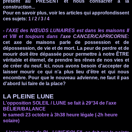
présent au PRÉSENT et nous consacrer à la
construction...
Pour en savoir plus, voir les articles qui approfondissent
ces sujets:
1
/
2
/
3
/
4
-
l'AXE
des NŒUDS LUNAIRES est
dans les maisons II
et VIII et
toujours dans l'
axe CANCER/CAPRICORNE
:
cet axe de maisons parle de possession et de
dépossession, de vie et de mort
. La peur de perdre et de
mourir doit être dépassée pour permettre à notre
ÊTRE
véritable et éternel, de prendre les rênes de nos vies et
de créer du neuf.
Ici, nous avons besoin d'accepter de
laisser mourir ce qui n'a plus lieu d'être et qui nous
encombre. Pour que le nouveau advienne, ne faut il pas
d'abord lui faire de la place?
LA PLEINE LUNE
L'opposition SOLEIL / LUNE se fait à 29°34 de l'axe
BÉLIER/BALANCE
le samedi 23 octobre à 3h38 heure légale (-2h heure
solaire)