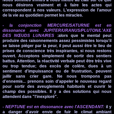
nous désirons vraiment et à faire les actes qui
correspondent à nos valeurs. L'expression de l'amour
de la vie au quotidien permet les miracles.
- la conjonction MERCURE/SATURNE est en
dissonance avec JUPITER/URANUS/PLUTON/L'AXE
DES NŒUDS LUNAI
RES
:
alors que le mental peut
produire des raisonnements assez pessimistes lorsqu'il
se laisse piéger par la peur, il peut aussi être le lieu de
prises de conscience très inspirantes, si nous restons
ouvert. Acceptons simplement de sortir des sentiers
battus.
Attention, l
a réactivité verbale peut être très vive
ou trop tendue; des excès de colère, dues à un
sentiment d'impuissance ou de frustration, peuvent
jaillir sans crier gare. Ne nous trompons pas
d'ennemis... prenons soin d'appeler le nouveau regard
pour sortir des aveuglements habituels et ouvrir le
champ des possibles. Il y a des solutions qui nous
attendent dans "l'inexploré".
- NEPTUNE est en dissonance avec l'ASCENDANT
:
il y
a danger d'avoir envie de fuir le climat ambiant