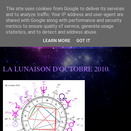
This site uses cookies from Google to deliver its services
and to analyze traffic. Your IP address and user-agent are
shared with Google along with performance and security
metrics to ensure quality of service, generate usage
statistics, and to detect and address abuse.
ASTROLOGIE SPIRITUELLE- Mettre en Lumière le lien
CIEL/TERRE est un beau présent
LEARN MORE
GOT IT
26/02/2006
LA LUNAISON D'OCTOBRE 2010