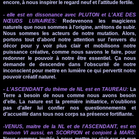
encore, à nous inspirer le regard neuf et l'attitude fertile
.
- elle est en dissonance avec PLUTON et L'AXE DES
NŒUDS LUNAIRES:
Redevenons les magiciens
naturels que
nous sommes à l'origine,
arrêtons de subir.
Nous sommes les acteurs de notre mutation. Alors,
portons tout d'abord notre attention sur l'envers du
décor pour y voir plus clair et mobilisons notre
puissance créative, comme nous savons le faire, pour
redonner le pouvoir à notre être essentiel. Ça nous
demande de descendre dans l'obscurité de notre
inconscient pour mettre en lumière ce qui pervertit notre
pouvoir créatif naturel.
-
L'ASCENDANT du thème de
NL
est en TAUREAU:
La
Terre a besoin de nous comme nous avons besoin
d'elle. La nature est la première initiatrice, n'oublions
pas d'aller lui confier nos questionnements et
d'accueillir dans tous nos corps sa présence fortifiante.
-VENUS, maitre de la NL et de l'ASCENDANT, est en
maison VI aussi, en SCORPION
et conjoint à MARS:
Nous sommes invités à nous mettre au clair sur ce que