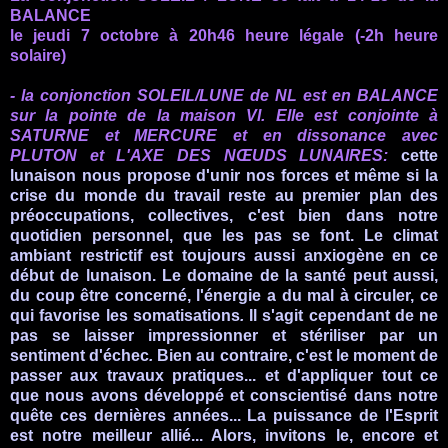
BALANCE
le jeudi 7 octobre à 20h46 heure légale (-2h heure
solaire)
- la conjonction SOLEIL/LUNE
de
NL
est en BALANCE
sur la pointe de la maison VI.
Elle est conjointe à
SATURNE et MERCURE
et
en dissonance avec
PLUTON et L'AXE DES NŒUDS LUNAIRES
:
cette
lunaison nous propose d'unir nos forces et même si la
crise du monde du travail reste au premier plan des
préoccupations, collectives,
c'est bien dans notre
quotidien personnel, que les pas se font
. Le climat
ambiant restrictif est toujours aussi anxiogène en ce
début de lunaison. Le domaine de la santé peut aussi,
du coup être concerné, l'énergie a du mal à circuler
,
ce
qui
favorise les somatisations
.
Il s'agit cependant de ne
pas se laisser impressionner et stériliser par un
sentiment d'échec
.
Bien au contraire, c'est le moment de
passer aux travaux pratiques... et d'appliquer tout ce
que nous avons développé et conscientisé dans notre
quête ces dernières années... La puissance de l'Esprit
est notre meilleur allié... Alors,
invitons le, encore et