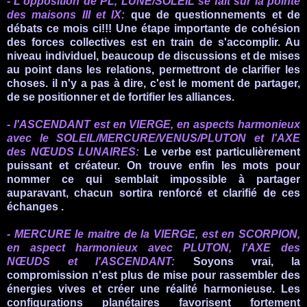
-
L'
opposition de
PL
, LUNE/SOLEIL se fait sur la pointe
des maisons III et IX:
que de questionnements et de
débats ce mois ci!!! Une étape importante de cohésion
des forces collectives est en train de s'accomplir. Au
niveau individuel, beaucoup de discussions et de mises
au point dans les relations, permettront de clarifier les
choses. il n'y a pas à dire, c'est le moment de partager,
de se positionner et de fortifier les alliances.
- l'ASCENDANT est en VIERGE, en aspects harmonieux
avec le SOLEIL/MERCURE/VENUS/PLUTON et l'AXE
des NŒUDS LUNAIRES:
Le verbe est particulièrement
puissant et créateur. On trouve enfin les mots pour
nommer ce qui semblait impossible à partager
auparavant,
chacun sortira renforcé et clarifié de ces
échanges
.
- MERCURE le maitre de la VIERGE, est en SCORPION,
en aspect harmonieux avec PLUTON, l'AXE des
NŒUDS et l'ASCENDANT:
Soyons vrai, la
compromission n'est plus de mise pour rassembler des
énergies vives et créer une réalité harmonieuse. Les
configurations planétaires favorisent fortement