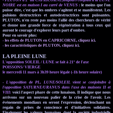
NOIRE est en maison I au carré de VENUS :
le moins que l'on
puisse dire, c'est que les ombres s'agitent
et se manifestent. Les
pulsions destructrices et autodestructrices sont puissantes.
PLUTON, n'en reste pas moins l'allié des chercheurs de vérité
et donne une grande force de régénération à tous ceux qui
auront le courage d'explorer leurs part d'ombre.
Pour en savoir plus:
-
les effets de PLUTON en CAPRICORNE,
cliquez
ici
.
-
les caractéristiques de PLUTON,
cliquez
ici
.
LA PLEINE LUNE
L'opposition SOLEIL / LUNE se fait à 21° de l'axe
POISSONS/ VIERGE
le mercredi 11 mars à 3h39 heure légale (-1h heure solaire)
-
L'
opposition de
PL
, LUNE/SOLEIL vient se conjoindre à
l'opposition SATURNE/
URANUS
dans l'axe des maisons
II
et
VIII
:
voici l'aspect phare de cette lunaison. Il indique que nous
arrivons sur un nouveau palier de la crise de
l'avoir. Les
événements mondiaux en seront l'expression, déclenchant un
regain de prises de conscience et d'initiatives solidaires.
Finalement les valeurs humaines dont la société industrielle