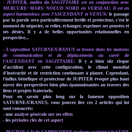
- JUPITER, maître du SAGITTAIRE est en conjonction avec
MERCURE/ MARS/ NOEUD NORD en VERSEAU. Il est en
aspect harmonieux avec
l'ASCENDANT
et VENUS:
le passage
par la parole sera particulièrement fertile et protecteur, c'est le
moment de négocier, se relier, échanger, exprimer ses pensées et
ses désirs. Il y a de belles opportunités relationnelles en
perspective...
- L'opposition SATURNE/
URANUS
se trouve dans les maisons
de
communication et de déplacements au carré de
l'ASCENDANT
en SAGITTAIRE:
Il y a bien sûr risque
d'accident avec cette configuration, le climat mondial
d'insécurité et de restriction continuant à planer. Cependant,
l'influx bénéfique et protecteur de JUPITER évoqué plus haut
ouvre des perspectives bien plus
épanouissantes
au travers des
liens et projets fraternels.
Pour en savoir plus long sur la fameuse opposition
SATURNE/
URANUS
, vous pouvez lire ces 2 articles qui lui
sont consacrés:
- une
analyse générale sur ses effets
- les
périodes clés de cet aspect
- PLUTON à 2° du CAPRICORNE,toujours conjoint à la LUNE