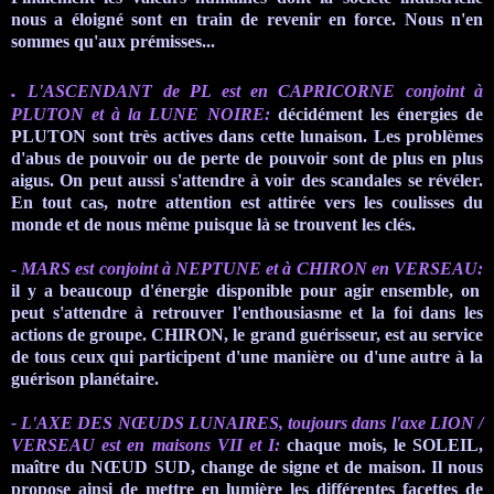
nous a éloigné sont en train de revenir en force. Nous n'en
sommes qu'aux prémisses...
.
L'ASCENDANT de
PL
est en CAPRICORNE conjoint à
PLUTON et à la LUNE NOIRE:
décidément
les énergies de
PLUTON sont très actives dans cette lunaison. Les problèmes
d'abus de pouvoir ou de perte de pouvoir
sont de plus en plus
aigus. On peut aussi s'attendre à voir des scandales se révéler.
En tout cas, notre attention est attirée vers les coulisses du
monde et de nous même puisque là se trouvent les clés.
-
MARS est conjoint à NEPTUNE et à CHIRON en VERSEAU
:
il y a beaucoup d'énergie disponible pour agir ensemble, on
peut s'attendre à retrouver l'enthousiasme et la foi dans les
actions de groupe.
CHIRON, le grand guérisseur, est au service
de tous ceux qui participent d'une manière ou d'une autre à la
guérison planétaire.
- L'AXE DES NŒUDS LUNAIRES, toujours dans l'axe LION /
VERSEAU
est en maisons VII et
I
:
chaque mois, le SOLEIL,
maître du NŒUD SUD, change de signe et de maison. Il nous
propose ainsi de
mettre en lumière
les différentes facettes de