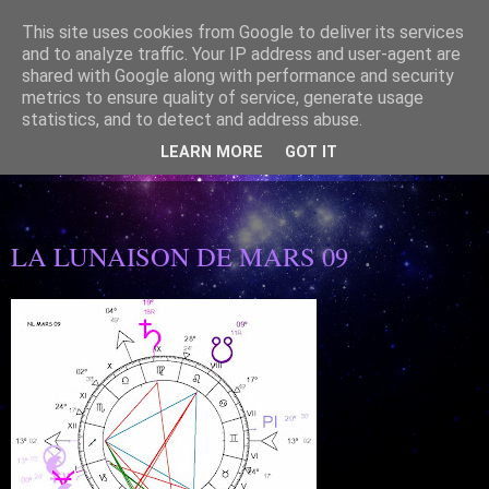
This site uses cookies from Google to deliver its services
and to analyze traffic. Your IP address and user-agent are
shared with Google along with performance and security
metrics to ensure quality of service, generate usage
statistics, and to detect and address abuse.
ASTROLOGIE SPIRITUELLE- Mettre en Lumière le lien
CIEL/TERRE est un beau présent
LEARN MORE
GOT IT
11/02/2006
LA LUNAISON DE MARS 09